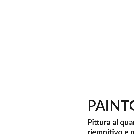
SCONTI FINO AL 30% OGGI
PAINT
Pittura al qua
riempitivo e 