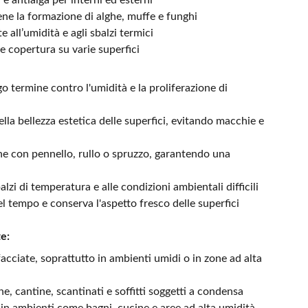
 e antialga per interni ed esterni
ne la formazione di alghe, muffe e funghi
 all’umidità e agli sbalzi termici
 copertura su varie superfici
o termine contro l'umidità e la proliferazione di
a bellezza estetica delle superfici, evitando macchie e
ne con pennello, rullo o spruzzo, garantendo una
alzi di temperatura e alle condizioni ambientali difficili
el tempo e conserva l'aspetto fresco delle superfici
te:
facciate, soprattutto in ambienti umidi o in zone ad alta
e, cantine, scantinati e soffitti soggetti a condensa