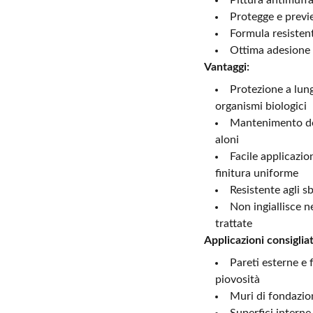
Pittura antimuffa
Protegge e previe
Formula resistente
Ottima adesione e
Vantaggi:
Protezione a lung
organismi biologici
Mantenimento dell
aloni
Facile applicazio
finitura uniforme
Resistente agli sb
Non ingiallisce n
trattate
Applicazioni consiglia
Pareti esterne e 
piovosità
Muri di fondazion