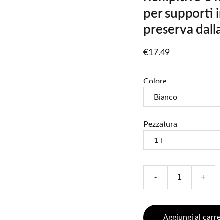
per supporti i
preserva dall
€17.49
Colore
Pezzatura
-
+
Aggiungi al carre