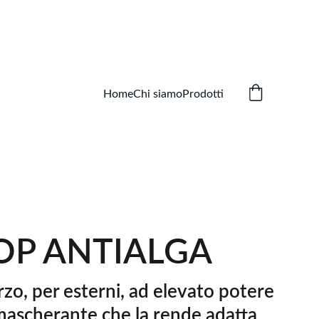
Home
Chi siamo
Prodotti
OP ANTIALGA
rzo, per esterni, ad elevato potere
mascherante che la rende adatta