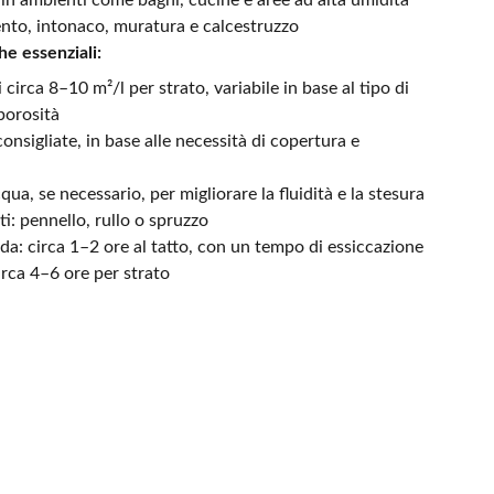
 in ambienti come bagni, cucine e aree ad alta umidità
ento, intonaco, muratura e calcestruzzo
he essenziali:
 circa 8–10 m²/l per strato, variabile in base al tipo di
porosità
nsigliate, in base alle necessità di copertura e
qua, se necessario, per migliorare la fluidità e la stesura
ti: pennello, rullo o spruzzo
da: circa 1–2 ore al tatto, con un tempo di essiccazione
irca 4–6 ore per strato