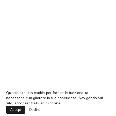
Contatti
Siamo qui per aiutarti sempre
EMAIL
peddionef@tiscali.it
TELEFONO
Questo sito usa cookie per fornire le funzionalità
+39 0784 617016
necessarie e migliorare la tua esperienza. Navigando sul
sito, acconsenti all'uso di cookie.
Accept
Decline
© 2025. All rights reserved.