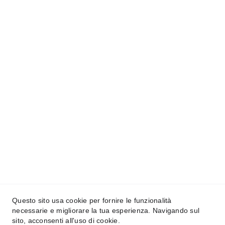
Contatti
Siamo qui per aiutarti sempre
EMAIL
peddionef@tiscali.it
TELEFONO
Questo sito usa cookie per fornire le funzionalità
+39 0784 617016
necessarie e migliorare la tua esperienza. Navigando sul
sito, acconsenti all'uso di cookie.