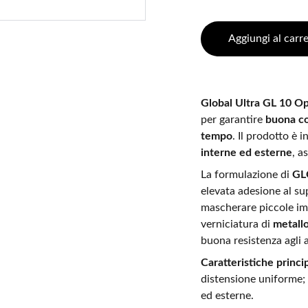
Aggiungi al carre
Global Ultra GL 10 O
per garantire
buona co
tempo
. Il prodotto è 
interne ed esterne
, a
La formulazione di
GL
elevata adesione al su
mascherare piccole imp
verniciatura di
metallo
buona resistenza agli a
Caratteristiche princip
distensione uniforme; 
ed esterne.