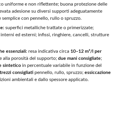
o uniforme e non riflettente; buona protezione delle
levata adesione su diversi supporti adeguatamente
e semplice con pennello, rullo o spruzzo.
te:
superfici metalliche trattate o primerizzate;
nterni ed esterni; infissi, ringhiere, cancelli, strutture
he essenziali:
resa indicativa circa
10–12 m²/l per
se alla porosità del supporto;
due mani consigliate
;
e sintetico
in percentuale variabile in funzione del
trezzi consigliati
pennello, rullo, spruzzo;
essiccazione
zioni ambientali e dallo spessore applicato.